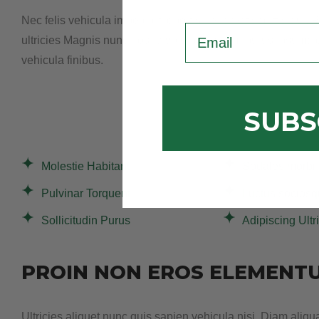
Nec felis vehicula imperdiet lobortis hendrerit sagittis dui. 
Email
ultricies Magnis nunc nostra volutpat nullam purus ipsum; fe
vehicula finibus.
SUBS
Molestie Habitant
Sodales morbi
Pulvinar Torquent
Luctus sociosq
Sollicitudin Purus
Adipiscing Ultr
PROIN NON EROS ELEMENT
Ultricies aliquet nunc quis sapien vehicula nisi. Diam aliqu