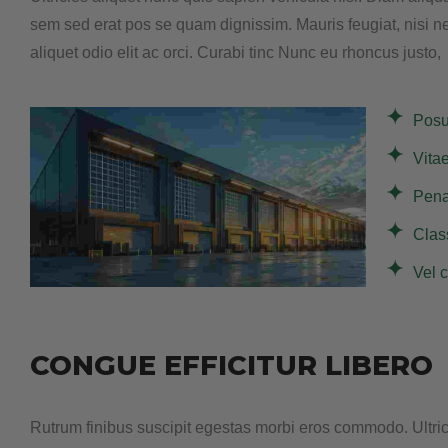
sem sed erat pos se quam dignissim. Mauris feugiat, nisi n
aliquet odio elit ac orci. Curabi tinc Nunc eu rhoncus justo,
Posue
Vita
Pena
Clas
Vel c
CONGUE EFFICITUR LIBERO
Rutrum finibus suscipit egestas morbi eros commodo. Ultri