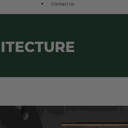
Contact Us
Insul-Deck
Blog
 Standard Blocks
ICF Bracing Rentals
Gallery
d 90 Degree Corner
HITECTURE
Heat Sheet
Burmon Product Videos
ICF Accessories
Element ICF Installation Guide
Element ICF Homeowners
Brochure