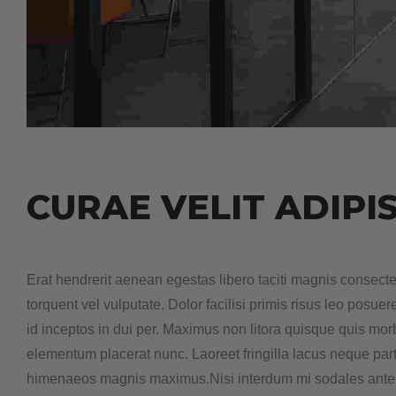
C
U
R
A
E
V
E
L
I
T
A
D
I
P
I
Erat hendrerit aenean egestas libero taciti magnis consecte
torquent vel vulputate. Dolor facilisi primis risus leo posue
id inceptos in dui per. Maximus non litora quisque quis mo
elementum placerat nunc. Laoreet fringilla lacus neque partur
himenaeos magnis maximus.Nisi interdum mi sodales ante co