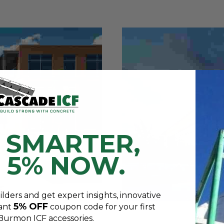
 SMARTER,
 5% NOW.
lders and get expert insights, innovative
5% OFF
tant
coupon code for your first
 Burmon ICF accessories.