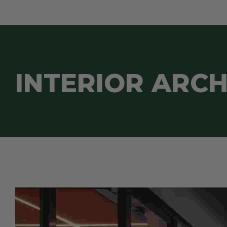
Preformed
Preforme
Blocks
INTERIOR ARC