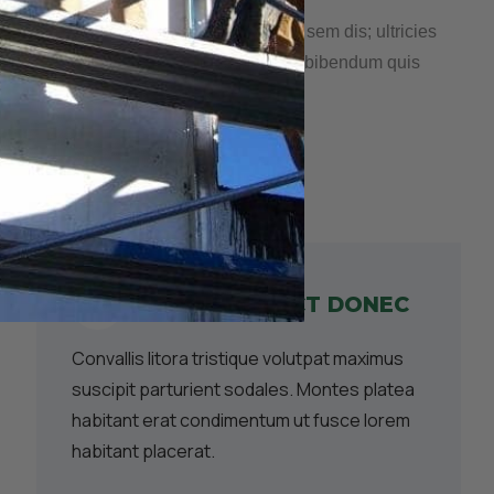
 Tristique rhoncus viverra nulla vivamus sem dis; ultricies
smod nascetur ultricies lobortis pulvinar bibendum quis
RIDICULUS LECT DONEC
Convallis litora tristique volutpat maximus
suscipit parturient sodales. Montes platea
habitant erat condimentum ut fusce lorem
habitant placerat.