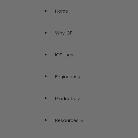
Home
Why ICF
ICF Uses
Engineering
Products
Resources
Element ICF