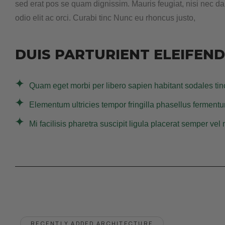
sed erat pos se quam dignissim. Mauris feugiat, nisi nec da
odio elit ac orci. Curabi tinc Nunc eu rhoncus justo,
DUIS PARTURIENT ELEIFEN
Quam eget morbi per libero sapien habitant sodales tin
Elementum ultricies tempor fringilla phasellus fermentum
Mi facilisis pharetra suscipit ligula placerat semper v
R
E
C
E
N
T
L
Y
A
D
D
E
D
A
R
C
H
I
T
E
C
T
U
R
E