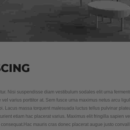
S
C
I
N
G
tur. Nisi suspendisse diam vestibulum sodales elit urna ferment
re vel varius porttitor at. Sem fusce urna maximus netus arcu ligul
rbi. Lacus massa torquent malesuada luctus tellus pulvinar plat
ient etiam hac placerat varius. Maximus elit fringilla sapien vel 
nsequat.Hac mauris cras donec placerat augue justo convallis 