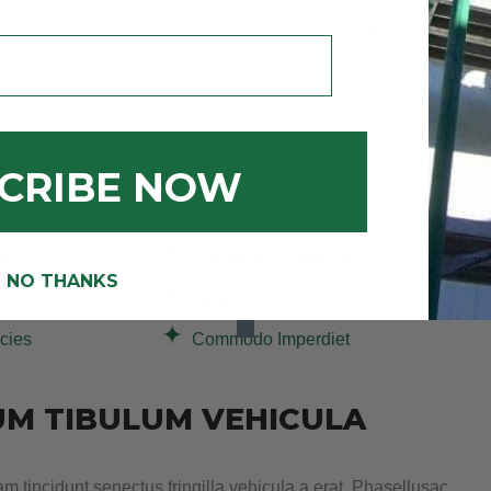
Porttitor natoque parturient ut feugiat vivamus nam nisl erat cras.
lis ligula. Libero est urna mus faucibus ultricies congue at. Eui
CRIBE NOW
 eu
Consectetur Fermentum
NO THANKS
u
Aptent convallis
icies
Commodo Imperdiet
UM TIBULUM VEHICULA
am tincidunt senectus fringilla vehicula a erat. Phasellusac